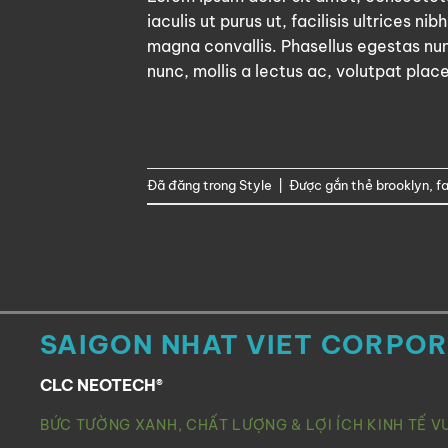
iaculis ut purus ut, facilisis ultrices 
magna convallis. Phasellus egestas nun
nunc, mollis a lectus ac, volutpat plac
Đã đăng trong
Style
|
Được gắn thẻ
brooklyn
,
f
SAIGON NHAT VIET CORPO
CLC NEOTECH®
BỨC TƯỜNG XANH, CHẤT LƯỢNG & LỢI ÍCH KINH TẾ V