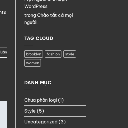
WordPress
nte
trong
Chào tất cả mọi
người!
TAG CLOUD
luận
brooklyn
fashion
style
women
DANH MỤC
Chưa phân loại
(1)
Style
(5)
Uncategorized
(3)