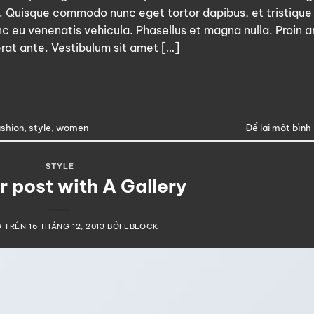
nibh. Quisque commodo nunc eget tortor dapibus, et tristique
c eu venenatis vehicula. Phasellus et magna nulla. Proin a
erat ante. Vestibulum sit amet […]
TIẾP TỤC ĐỌC
→
ashion
,
style
,
women
Để lại một bình 
STYLE
 post with A Gallery
G TRÊN
16 THÁNG 12, 2013
BỞI
EBLOCK