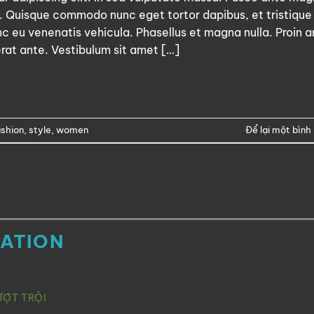
nibh. Quisque commodo nunc eget tortor dapibus, et tristique
c eu venenatis vehicula. Phasellus et magna nulla. Proin a
erat ante. Vestibulum sit amet […]
TIẾP TỤC ĐỌC
→
ashion
,
style
,
women
Để lại một bình 
RATION
ƯỢT TRỘI