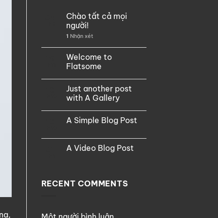
Chào tất cả mọi
04
Th8
người!
1
Nhận xét
Welcome to
19
Th11
Flatsome
Just another post
13
Th10
with A Gallery
A Simple Blog Post
13
Th10
A Video Blog Post
01
Th1
RECENT COMMENTS
na,
Một người bình luận