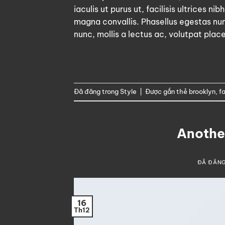
iaculis ut purus ut, facilisis ultrices 
magna convallis. Phasellus egestas nun
nunc, mollis a lectus ac, volutpat plac
Đã đăng trong
Style
|
Được gắn thẻ
brooklyn
,
f
Another
ĐÃ ĐĂN
16
Th12