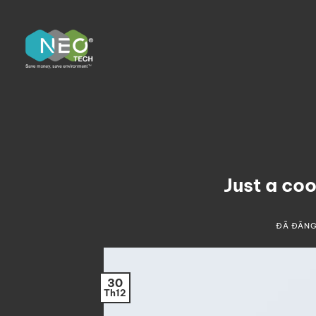
Chuyển
đến
nội
dung
Just a coo
ĐÃ ĐĂNG
30
Th12