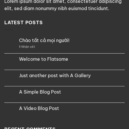
Lorem ipsum dolor sit amet, consectetuer adipiscing
elit, sed diam nonummy nibh euismod tincidunt.
LATEST POSTS
Chào tất cả mọi người!
04
Th8
1
Nhận xét
Welcome to Flatsome
19
Th11
Just another post with A Gallery
13
Th10
A Simple Blog Post
13
Th10
A Video Blog Post
01
Th1