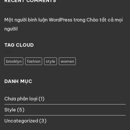
RECENT COMMENTS
Một người bình luận WordPress
trong
Chào tất cả mọi
người!
TAG CLOUD
brooklyn
fashion
style
women
DANH MỤC
Chưa phân loại
(1)
Style
(5)
Uncategorized
(3)