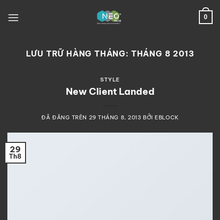
Chuyển
đến
0
nội
dung
LƯU TRỮ HÀNG THÁNG:
THÁNG 8 2013
STYLE
New Client Landed
ĐÃ ĐĂNG TRÊN
29 THÁNG 8, 2013
BỞI
EBLOCK
29
Th8