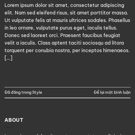
Lorem ipsum dolor sit amet, consectetur adipiscing
elit. Nam sed eleifend risus, sit amet porttitor massa.
Ut vulputate felis at mauris ultrices sodales. Phasellus
in leo ornare, vulputate purus eget, iaculis tellus.
Donec sed laoreet orci. Praesent faucibus feugiat
velit a iaculis. Class aptent taciti sociosqu ad litora
torquent per conubia nostra, per inceptos himenaeos.
[…]
TIẾP TỤC ĐỌC
→
Đã đăng trong
Style
Để lại một bình luận
ABOUT