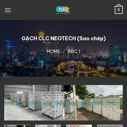
Chuyển
đến
0
nội
dung
GẠCH CLC NEOTECH (Sao chép)
HOME
/
ABC 1