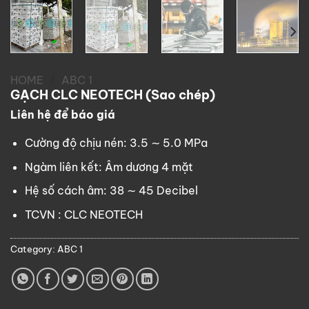
HOME
/
ABC 1
GẠCH CLC NEOTECH (Sao chép)
Liên hệ để báo giá
Cường độ chịu nén: 3.5 ∼ 5.0 MPa
Ngàm liên kết: Âm dương 4 mặt
Hệ số cách âm: 38 ∼ 45 Decibel
TCVN : CLC NEOTECH
Category:
ABC 1