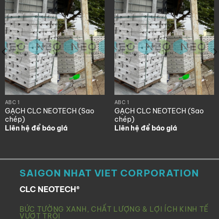
ABC 1
ABC 1
GẠCH CLC NEOTECH (Sao
GẠCH CLC NEOTECH (Sao
chép)
chép)
Liên hệ để báo giá
Liên hệ để báo giá
SAIGON NHAT VIET CORPORATION
CLC NEOTECH®
BỨC TƯỜNG XANH, CHẤT LƯỢNG & LỢI ÍCH KINH TẾ
VƯỢT TRỘI