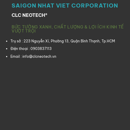
SAIGON NHAT VIET CORPORATION
CLC NEOTECH®
BỨC TƯỜNG XANH, CHẤT LƯỢNG & LỢI ÍCH KINH TẾ
VƯỢT TRỘI
Trụ sở : 223 Nguyễn Xí, Phường 13, Quận Bình Thạnh, Tp.HCM
Điện thoại : 0903837113
Email : info@clcneotech.vn