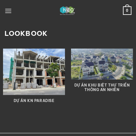
Chuyển
đến
0
nội
dung
LOOKBOOK
DỰ ÁN KHU BIỆT THỰ TRIỀN
THÔNG AN NHIÊN
DỰ ÁN KN PARADISE